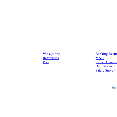
OVER ONS
DIENSTEN
Wie zijn wij
Banking Recru
Referenties
M&A
Pers
Career Transit
Outplacement
Salary Survey
Site