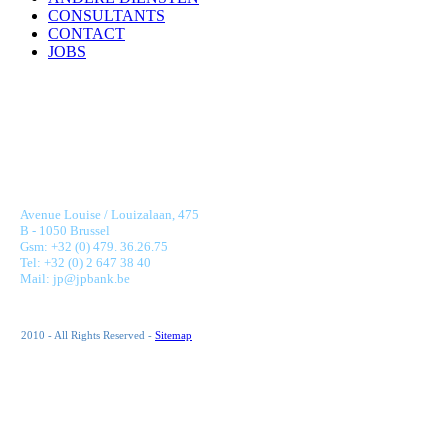
CONSULTANTS
CONTACT
JOBS
JONNAERT & PARTNERS BANKING RECRUITMENT
Avenue Louise / Louizalaan, 475
B - 1050 Brussel
Gsm: +32 (0) 479. 36.26.75
Tel: +32 (0) 2 647 38 40
Mail: jp@jpbank.be
2010 - All Rights Reserved -
Sitemap